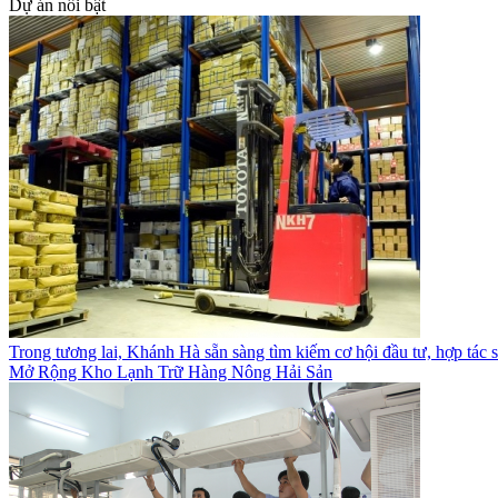
Dự án nổi bật
Trong tương lai, Khánh Hà sẵn sàng tìm kiếm cơ hội đầu tư, hợp tác 
Mở Rộng Kho Lạnh Trữ Hàng Nông Hải Sản