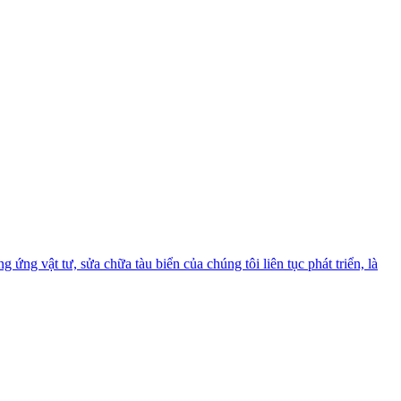
ứng vật tư, sửa chữa tàu biển của chúng tôi liên tục phát triển, là