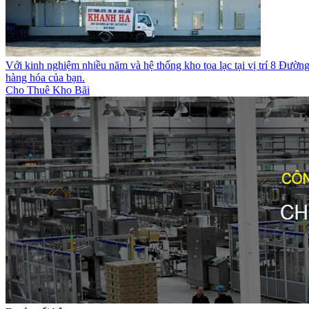
Với kinh nghiệm nhiều năm và hệ thống kho tọa lạc tại vị trí 8 Đườn
hàng hóa của bạn.
Cho Thuê Kho Bãi