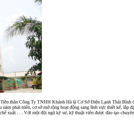
. Tiền thân Công Ty TNHH Khánh Hà là Cơ Sở Điện Lạnh Thái Bình đư
u năm phát triển, cơ sở mở rộng hoạt động sang lĩnh vực thiết kế, lắp đặ
 chế xuất . . . Với một đội ngũ kỹ sư, kỹ thuật viên được đào tạo ch