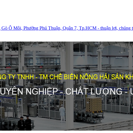
g Gò Ô Môi, Phường Phú Thuận, Qụân 7, Tp.HCM - thuận lợi, chúng tôi 