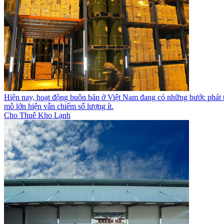
Hiện nay, hoạt động buôn bán ở Việt Nam đang có những bước phát tr
mô lớn hiện vẫn chiếm số lượng ít.
Cho Thuê Kho Lạnh