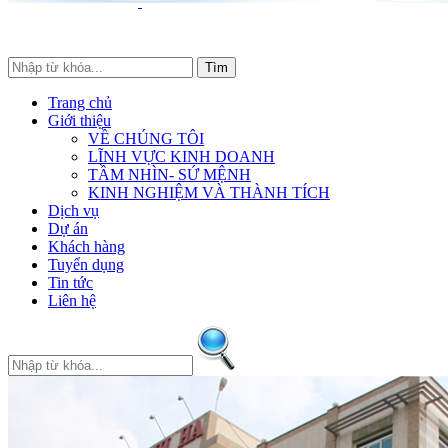
Trang chủ
Giới thiệu
VỀ CHÚNG TÔI
LĨNH VỰC KINH DOANH
TẦM NHÌN- SỨ MỆNH
KINH NGHIỆM VÀ THÀNH TÍCH
Dịch vụ
Dự án
Khách hàng
Tuyển dụng
Tin tức
Liên hệ